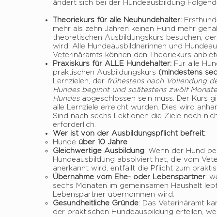
ändert sich bei der Hundeausbildung Folgend
Theoriekurs für alle Neuhundehalter:
Ersthunde
mehr als zehn Jahren keinen Hund mehr geha
theoretischen Ausbildungskurs besuchen, der
wird. Alle Hundeausbildnerinnen und Hundeaus
Veterinäramts können den Theoriekurs anbiet
Praxiskurs für ALLE Hundehalter:
Für alle Hu
praktischen Ausbildungskurs
(mindestens se
Lernzielen, der
frühestens nach Vollendung d
Hundes beginnt und spätestens zwölf Monat
Hundes
abgeschlossen sein muss. Der Kurs gil
alle Lernziele erreicht wurden. Dies wird anha
Sind nach sechs Lektionen die Ziele noch nich
erforderlich.
Wer ist von der Ausbildungspflicht befreit:
Hunde
über 10 Jahre
Gleichwertige Ausbildung
: Wenn der Hund ber
Hundeausbildung absolviert hat, die vom Vete
anerkannt wird, entfällt die Pflicht zum prakti
Übernahme vom Ehe- oder Lebenspartner
: w
sechs Monaten im gemeinsamen Haushalt leb
Lebenspartner übernommen wird.
Gesundheitliche Gründe
: Das Veterinäramt k
der praktischen Hundeausbildung erteilen, w