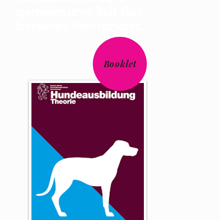
gemeinsame Zeit fürs
besseres Verständnis.
Booklet