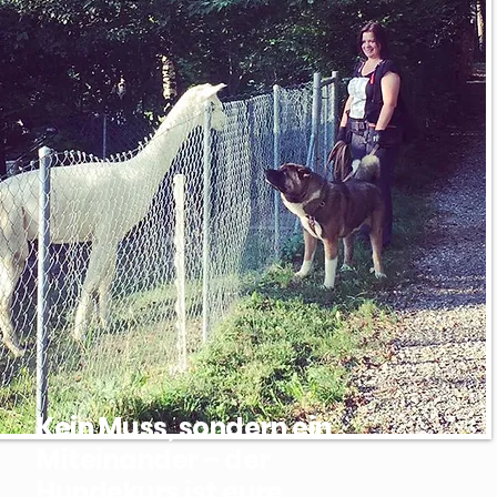
Kein Muss, sondern ein
Miteinander – der
Hundekurs ist eure