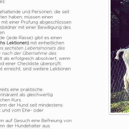
es:
haltende und Personen, die seit
lten haben, müssen einen
 mit einer Prüfung abgeschlossen
bildner mit einer Bewilligung des
en.
nde (jede Rasse) gibt es einen
chs Lektionen)
mit einheitlichen
es sechsten Lebensmonats des
e nach der Übernahme des
t als erfolgreich absolviert, wenn
nd einer Checkliste überprüft.
t erreicht, sind weitere Lektionen
eits eine praktische
rinäramt als gleichwertig
schen Kurs.
enn der Hund seit mindestens
t und vom Ehe- oder
ann auf Gesuch eine Befreiung von
enn der Hundehalter aus