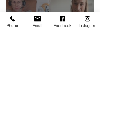
Phone
Email
Facebook
Instagram
TSCHiGi im Interview
1
/
5
Meine Kunden über
die Zusammenarbeit
Gesa Kunitz (Onlinekurs-
Teilnehmerin)
Unglaubliche Kompetenz,
hervorragende Kommunikation,
wunderbar erklärte Videos in