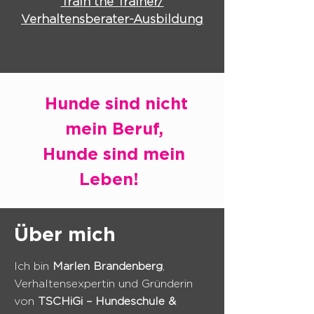
Train the Trainer/
Verhaltensberater-Ausbildung
Hunde sind nicht
mein Beruf,
Hunde sind mein
Leben!
Über mich
Ich bin
Marlen Brandenberg
,
Verhaltensexpertin und Gründerin
von
TSCHiGi – Hundeschule &