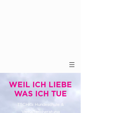
WEIL ICH LIEBE
WAS ICH TUE
TSCHiGi Hundeschule &
Verhaltensberatung