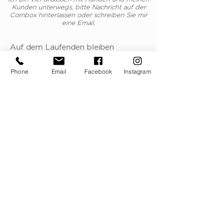
Kunden unterwegs, bitte Nachricht auf der
Combox hinterlassen oder schreiben Sie mir
eine Email.
Auf dem Laufenden bleiben
E-Mail-Adresse
Phone
Email
Facebook
Instagram
Ja, ich möchte den "TSCHiGi" Newsletter
unverbindlich erhalten.
Jetzt anmelden